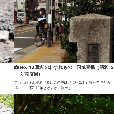
No.113 戦前のわすれもの 国威宣揚（昭和1
り商店街）
これは何？北里通り商店街の中ほどに発見！近寄って見たら、
揚・・・昭和12年とかすかに読めま...