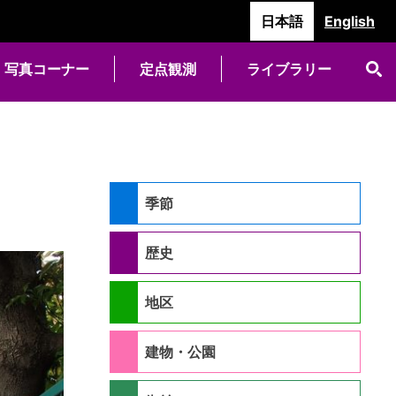
日本語
English
写真コーナー
定点観測
ライブラリー
季節
歴史
地区
建物・公園