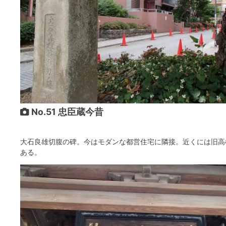
No.51 忠臣蔵今昔
大石良雄切腹の碑。今はモダンな都営住宅に隣接。近くには旧高
ある。