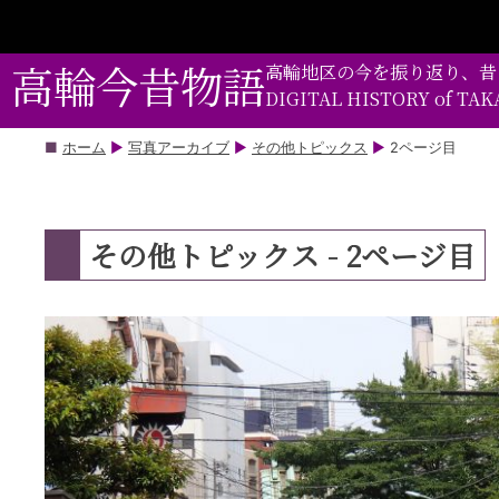
コ
ン
テ
高輪今昔物語
高輪地区の今を振り返り、昔
ン
DIGITAL HISTORY of TA
ツ
部
ホーム
▶
写真アーカイブ
▶
その他トピックス
▶
2ページ目
分
に
ス
その他トピックス - 2ページ目
キ
ッ
プ