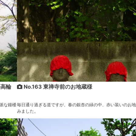
ル高輪
No.163 東禅寺前のお地蔵様
派な鐘楼
毎日通り過ぎる道ですが、春の銀杏の緑の中、赤い装いのお地
みました。