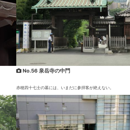
No.56 泉岳寺の中門
赤穂四十七士の墓には、いまだに参拝客が絶えない。