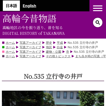
コ
日本語
English
ン
テ
高輪今昔物語
ン
ツ
高輪地区の今を振り返り、昔を知る
部
DIGITAL HISTORY of TAKANAWA
分
に
ホーム
▶
写真アーカイブ
▶
歴史
▶
平成
▶
No.535 立行寺の井戸
ホーム
▶
写真アーカイブ
▶
地区
▶
白金
▶
No.535 立行寺の井戸
ス
ホーム
▶
写真アーカイブ
▶
建物・公園
▶
寺
▶
No.535 立行寺の井戸
キ
ホーム
▶
写真アーカイブ
▶
その他トピックス
▶
まち歩き時の写真（平
ッ
プ
No.535 立行寺の井戸