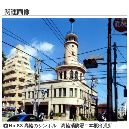
関連画像
No.83 高輪のシンボル 高輪消防署二本榎出張所