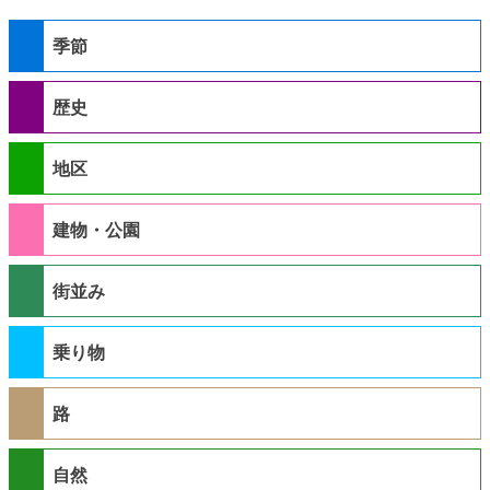
季節
歴史
地区
建物・公園
街並み
乗り物
路
自然