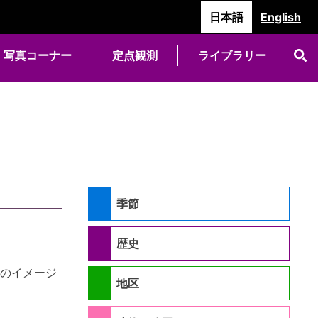
日本語
English
写真コーナー
定点観測
ライブラリー
季節
歴史
のイメージ
地区