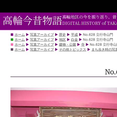
コ
ン
テ
高輪今昔物語
高輪地区の今を振り返り、昔
ン
DIGITAL HISTORY of TA
ツ
部
ホーム
▶
写真アーカイブ
▶
歴史
▶
平成
▶
No.628 立行寺山門
ホーム
▶
写真アーカイブ
▶
地区
▶
白金
▶
No.628 立行寺山門
分
ホーム
▶
写真アーカイブ
▶
建物・公園
▶
寺
▶
No.628 立行寺
に
ホーム
▶
写真アーカイブ
▶
その他トピックス
▶
まち歩き時の写真
ス
キ
ッ
No
プ