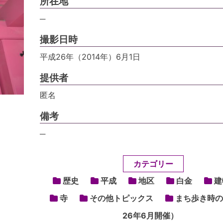
所在地
─
撮影日時
平成26年（2014年）6月1日
提供者
匿名
備考
─
カテゴリー
歴史
平成
地区
白金
建
寺
その他トピックス
まち歩き時の
26年6月開催）