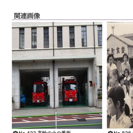
関連画像
No.423 高輪の火の番所
No.8