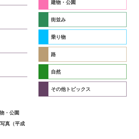
建物・公園
街並み
乗り物
路
自然
その他トピックス
物・公園
写真（平成