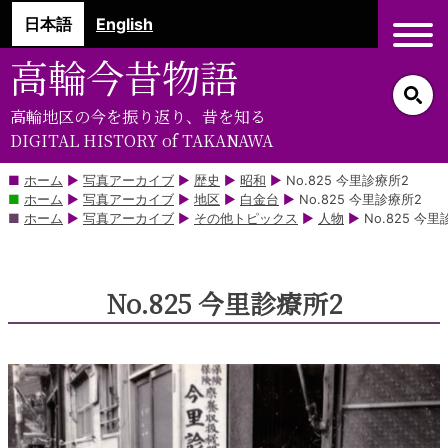
コ
日本語
English
ン
テ
高輪今昔物語
ン
ツ
高輪地区の今を振り返り、昔を知る
部
DIGITAL HISTORY of TAKANAWA
分
に
ホーム
▶
写真アーカイブ
▶
歴史
▶
昭和
▶
No.825 今里診療所2
ホーム
▶
写真アーカイブ
▶
地区
▶
白金台
▶
No.825 今里診療所2
ス
ホーム
▶
写真アーカイブ
▶
その他トピックス
▶
人物
▶
No.825 今
キ
ッ
プ
No.825 今里診療所2