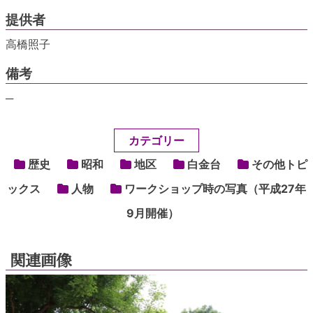
提供者
高橋照子
備考
─
カテゴリー
歴史
昭和
地区
白金台
その他トピ
ックス
人物
ワークショップ時の写真（平成27年
9月開催）
関連画像