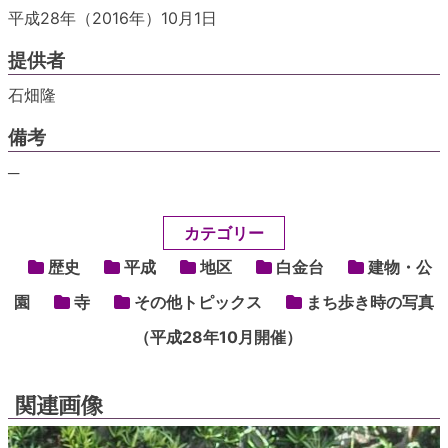
平成28年（2016年）10月1日
提供者
石畑隆
備考
─
カテゴリー
歴史
平成
地区
白金台
建物・公
園
寺
その他トピックス
まち歩き時の写真
（平成28年10月開催）
関連画像