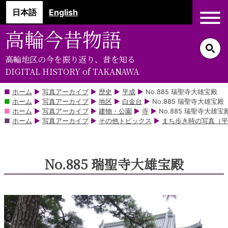
コ
日本語
English
ン
テ
高輪今昔物語
ン
ツ
高輪地区の今を振り返り、昔を知る
部
DIGITAL HISTORY of TAKANAWA
分
に
ホーム
▶
写真アーカイブ
▶
歴史
▶
平成
▶
No.885 瑞聖寺大雄宝殿
ホーム
▶
写真アーカイブ
▶
地区
▶
白金台
▶
No.885 瑞聖寺大雄宝殿
ス
ホーム
▶
写真アーカイブ
▶
建物・公園
▶
寺
▶
No.885 瑞聖寺大雄宝
キ
ホーム
▶
写真アーカイブ
▶
その他トピックス
▶
まち歩き時の写真（平
ッ
プ
No.885 瑞聖寺大雄宝殿