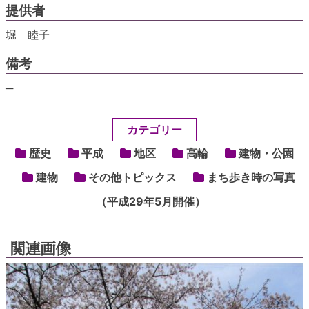
提供者
堀 睦子
備考
─
カテゴリー
歴史
平成
地区
高輪
建物・公園
建物
その他トピックス
まち歩き時の写真
（平成29年5月開催）
関連画像