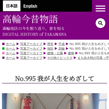
コ
日本語
English
ン
テ
高輪今昔物語
ン
ツ
高輪地区の今を振り返り、昔を知る
部
DIGITAL HISTORY of TAKANAWA
分
に
ホーム
▶
写真アーカイブ
▶
歴史
▶
平成
▶
No.995 我が人生をめざし
ホーム
▶
写真アーカイブ
▶
地区
▶
高輪
▶
No.995 我が人生をめざし
ス
ホーム
▶
写真アーカイブ
▶
建物・公園
▶
建物
▶
No.995 我が人生
キ
ホーム
▶
写真アーカイブ
▶
その他トピックス
▶
まち歩き時の写真（平
ッ
プ
No.995 我が人生をめざして