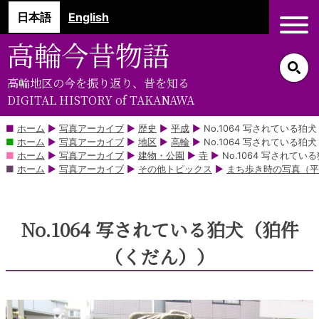
コ
日本語
English
ン
テ
高輪今昔物語
ン
ツ
高輪地区の今を振り返り、昔を知る
部
DIGITAL HISTORY of TAKANAWA
分
に
ホーム
▶
写真アーカイブ
▶
歴史
▶
平成
▶
No.1064 写されている
ホーム
▶
写真アーカイブ
▶
地区
▶
高輪
▶
No.1064 写されている
ス
ホーム
▶
写真アーカイブ
▶
建物・公園
▶
寺
▶
No.1064 写されて
キ
ホーム
▶
写真アーカイブ
▶
その他トピックス
▶
まち歩き時の写真（平
ッ
プ
No.1064 写されている狛犬（狛件
（くだん））