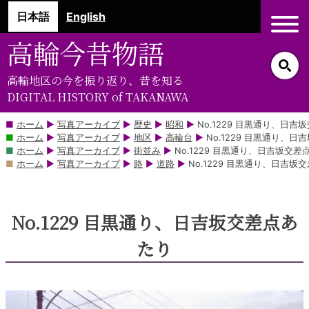
コ
日本語
English
ン
テ
高輪今昔物語
ン
ツ
高輪地区の今を振り返り、昔を知る
部
DIGITAL HISTORY of TAKANAWA
分
に
ホーム
▶
写真アーカイブ
▶
歴史
▶
昭和
▶
No.1229 目黒通り、日吉
ホーム
▶
写真アーカイブ
▶
地区
▶
高輪台
▶
No.1229 目黒通り、
ス
ホーム
▶
写真アーカイブ
▶
街並み
▶
No.1229 目黒通り、日吉坂交差
キ
ホーム
▶
写真アーカイブ
▶
路
▶
道路
▶
No.1229 目黒通り、日吉坂
ッ
プ
No.1229 目黒通り、日吉坂交差点あ
たり