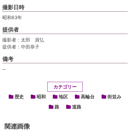
撮影日時
昭和63年
提供者
撮影者：太田 員弘
提供者：中田恭子
備考
─
カテゴリー
歴史
昭和
地区
高輪台
街並み
路
道路
関連画像