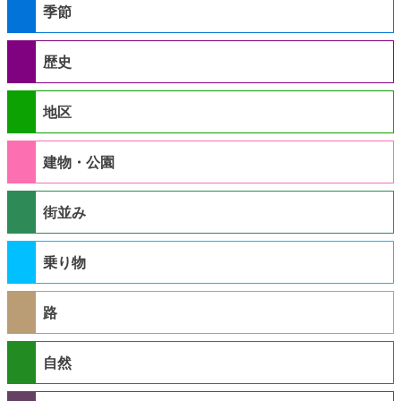
季節
歴史
地区
建物・公園
街並み
乗り物
路
自然